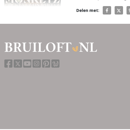
Delen met:
Monkeyz | Cocktailz on
Wheelz
Landelijk
0 beoordeling
KidsAvenue
Den Haag
3 beoordelingen