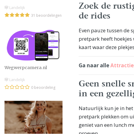
Zoek de rusti
Landelijk
de rides
31 beoordelingen
Even pauze tussen de s
pretpark heeft hoekjes w
kaart waar deze plekjes
Ga naar alle
Attracti
Wegwerpcamera.nl
Landelijk
Geen snelle 
0 beoordeling
in een gezelli
Natuurlijk kun je in he
pretpark plekken om uit
geniet van een lunch me
proeven.