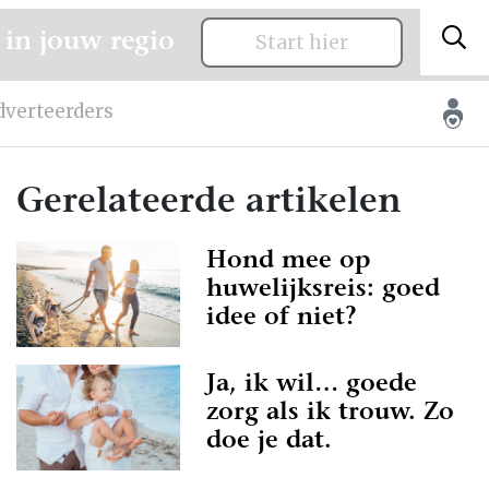
 in jouw regio
Start hier
dverteerders
Gerelateerde artikelen
Hond mee op
huwelijksreis: goed
idee of niet?
Ja, ik wil… goede
zorg als ik trouw. Zo
doe je dat.