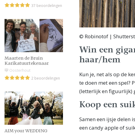
37 beoordelingen
© Robinotof | Shutters
Win een giga
Maarten de Bruin
haar/hem
Karikatuurtekenaar
Oosterhout
Kun je, net als op de k
2 beoordelingen
te doen met een spel? P
(letterlijk en figuurlijk
Koop een sui
Samen een ijsje delen i
een candy apple of sui
AIM your WEDDING