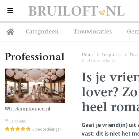
Categorieën
Trouwlocaties
Gem
Home
Inspiratie
Dive
Professionals
heel romantisch!
Is je vri
lover? Zo
heel rom
Wittelampionnen.nl
Landelijk
Gaat je vriend(in) uit
6 beoordelingen
vast: dit is niet het 