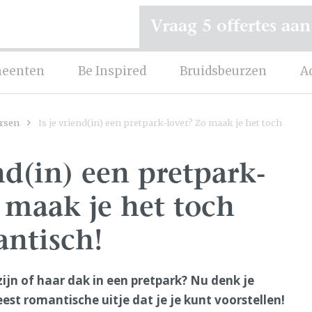
Vraag 5 offertes aan
eenten
Be Inspired
Bruidsbeurzen
A
rsen
Is je vriend(in) een pretpark-lover? Zo maak je het toch
end(in) een pretpark-
 maak je het toch
antisch!
 zijn of haar dak in een pretpark? Nu denk je
meest romantische uitje dat je je kunt voorstellen!