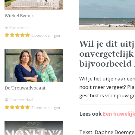
Wiebel Events
Barneveld
6 beoordelingen
Wil je dit uit
onvergetelij
bijvoorbeeld 
Wil je het uitje naar e
nooit meer vergeet? Pla
De Trouwadvocaat
geschikt is voor jouw g
Bloemendaal
2 beoordelingen
Lees ook
Een huwelijk
Tekst: Daphne Doemge