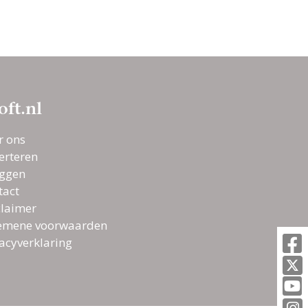
oft.nl
r ons
erteren
oggen
tact
claimer
emene voorwaarden
vacyverklaring