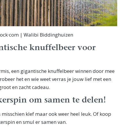
tock·com | Walibi Biddinghuizen
ntische knuffelbeer voor
ermis, een gigantische knuffelbeer winnen door mee
robeer het en wie weet verras je jouw lief met een
) groot en zacht cadeau.
kerspin om samen te delen!
s misschien klef maar ook weer heel leuk. Of koop
kerspin en smul er samen van.