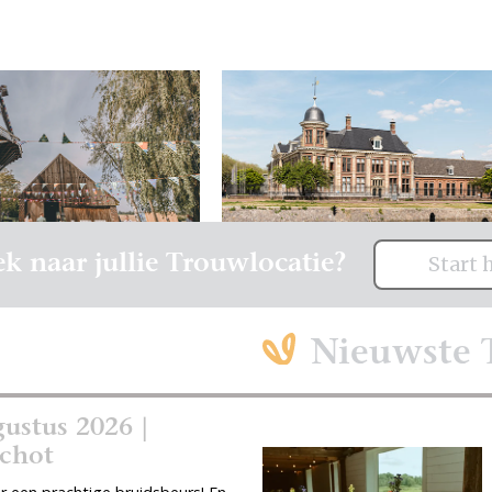
k naar jullie Trouwlocatie?
Start 
Nieuwste 
ustus 2026 |
chot