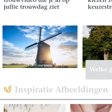
trouwvideo die je al op
kiezen 
jullie trouwdag ziet
keuzestr
Welke g
Inspiratie Afbeeldingen