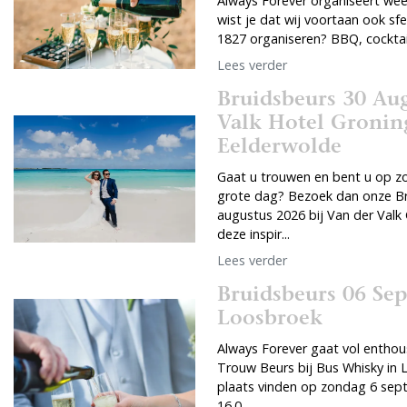
Always Forever organiseert wee
wist je dat wij voortaan ook sf
1827 organiseren? BBQ, cocktails
Lees verder
Bruidsbeurs 30 Aug
Valk Hotel Gronin
Eelderwolde
Gaat u trouwen en bent u op zo
grote dag? Bezoek dan onze B
augustus 2026 bij Van der Valk
deze inspir...
Lees verder
Bruidsbeurs 06 Se
Loosbroek
Always Forever gaat vol enthou
Trouw Beurs bij Bus Whisky in L
plaats vinden op zondag 6 sep
16.0...