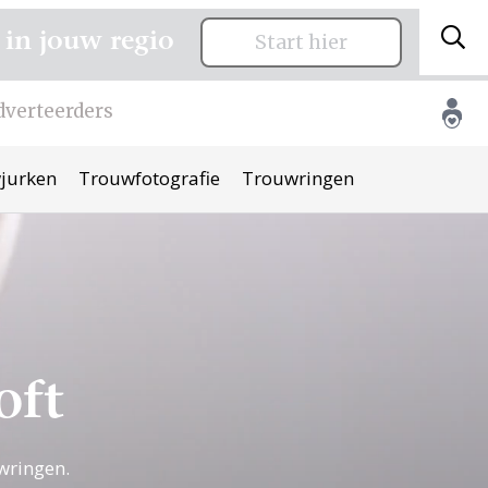
 in jouw regio
Start hier
dverteerders
jurken
Trouwfotografie
Trouwringen
oft
wringen.