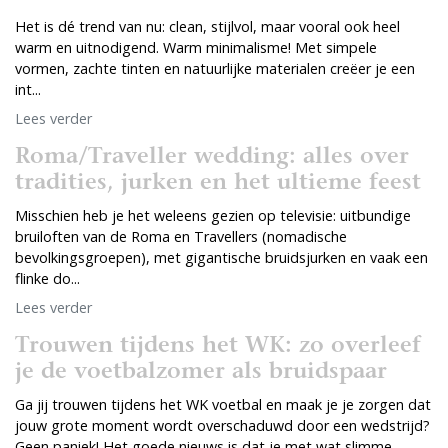
Het is dé trend van nu: clean, stijlvol, maar vooral ook heel
warm en uitnodigend. Warm minimalisme! Met simpele
vormen, zachte tinten en natuurlijke materialen creëer je een
int...
Lees verder
Roma/Traveller wedding: alles over
tradities, jurken en het ultieme feest
Misschien heb je het weleens gezien op televisie: uitbundige
bruiloften van de Roma en Travellers (nomadische
bevolkingsgroepen), met gigantische bruidsjurken en vaak een
flinke do...
Lees verder
Trouwen tijdens het WK: zo overleef
je de voetbalzomer als bruidspaar
Ga jij trouwen tijdens het WK voetbal en maak je je zorgen dat
jouw grote moment wordt overschaduwd door een wedstrijd?
Geen paniek! Het goede nieuws is dat je met wat slimme