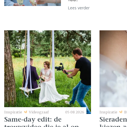
Lees verder
Inspiratie
Videograaf
05 08 2026
Inspiratie
B
Same-day edit: de
Sieraden