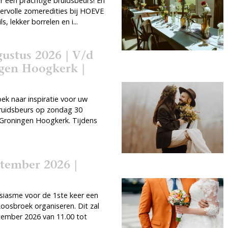
r een prachtige bruidsbeurs! En
eervolle zomeredities bij HOEVE
, lekker borrelen en i...
ustus 2026 | V/d
gen Hoogkerk |
ek naar inspiratie voor uw
ruidsbeurs op zondag 30
 Groningen Hoogkerk. Tijdens
ptember 2026 |
siasme voor de 1ste keer een
oosbroek organiseren. Dit zal
tember 2026 van 11.00 tot