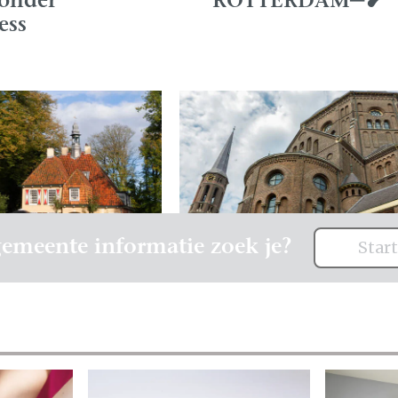
zonder
ROTTERDAM─❥
ess
emeente informatie zoek je?
Start