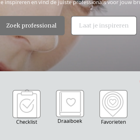
je inspireren en vind de juiste professionals voor jouw bru
Zoek professional
Laat je inspireren
Draaiboek
Checklist
Favorieten