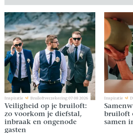
Inspiratie
Bruiloftverzekering
07 08 2026
Inspiratie
D
Veiligheid op je bruiloft:
Samenw
zo voorkom je diefstal,
bruiloft
inbraak en ongenode
samen i
gasten