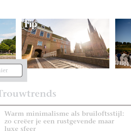
hier
Trouwtrends
Warm minimalisme als bruiloftsstijl:
zo creëer je een rustgevende maar
luxe sfeer