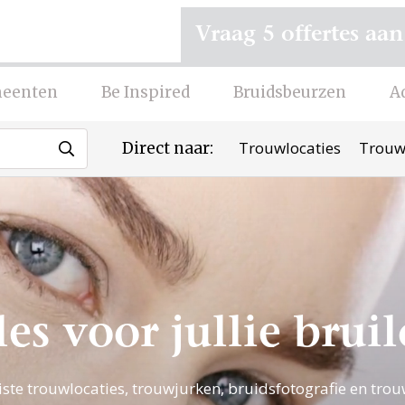
Vraag 5 offertes aan
eenten
Be Inspired
Bruidsbeurzen
A
Trouwlocaties
Trouw
Direct naar:
les voor jullie bruil
ste trouwlocaties, trouwjurken, bruidsfotografie en trou