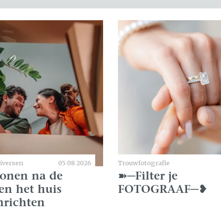
iversen
05 08 2026
Trouwfotografie
onen na de
➽─Filter je
 en het huis
FOTOGRAAF─❥
nrichten