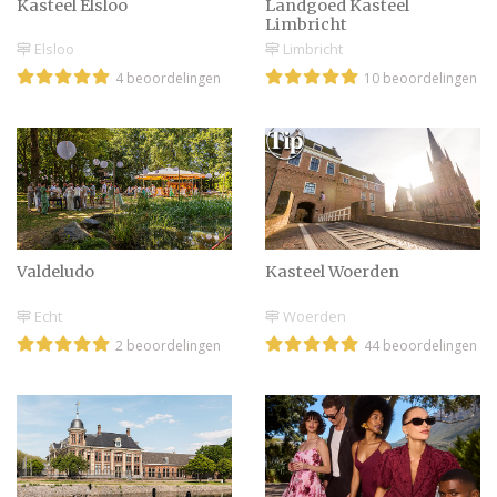
Kasteel Elsloo
Landgoed Kasteel
Limbricht
Elsloo
Limbricht
4 beoordelingen
10 beoordelingen
Huwelijksinspiratie op
Mariënwaerdt
‘Lommerrijk’ in
Rotterdam wint
prestigieuze prijs
Valdeludo
Kasteel Woerden
Echt
Woerden
2 beoordelingen
44 beoordelingen
Huwelijk op luchthaven
Huwelijksaanzoek valt in
het water