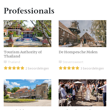
Professionals
Janice ontwerpt de
bruidsjurk van Billy
Behind the scenes
Tourism Authority of
De Hompesche Molen
Thailand
Thailand
Stevensweert
2 beoordelingen
3 beoordelingen
Eerste bijzondere
trouwdatum dinsdag 11-
11-14
Bruidsjurken van Viktor
en Rolf