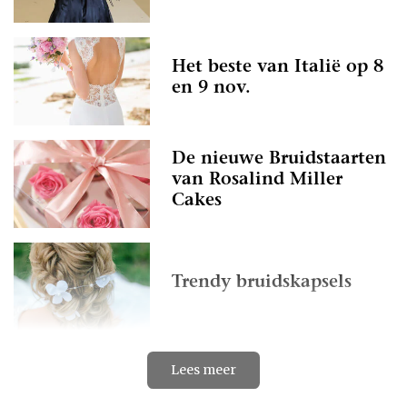
Het beste van Italië op 8
en 9 nov.
De nieuwe Bruidstaarten
van Rosalind Miller
Cakes
Trendy bruidskapsels
Lees meer
Op zoek naar jouw
verhaal...