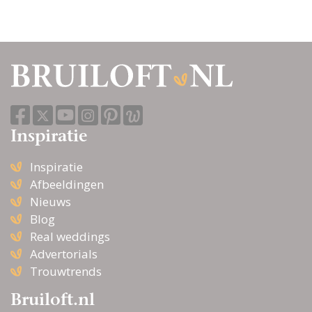
zoeken op diensten, prijzen en
beschikbaarheid. Zo weet je zeker dat je
volledig voorbereid en ontspannen aan jouw
trouwdag begint.
Inspiratie
Inspiratie
Afbeeldingen
Nieuws
Blog
Real weddings
Advertorials
Trouwtrends
Bruiloft.nl