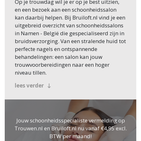
Op je trouwdag wil je er op je best uitzien,
en een bezoek aan een schoonheidssalon
kan daarbij helpen. Bij Bruiloft.nl vind je een
uitgebreid overzicht van schoonheidssalons
in Namen - België die gespecialiseerd zijn in
bruidsverzorging. Van een stralende huid tot
perfecte nagels en ontspannende
behandelingen: een salon kan jouw
trouwvoorbereidingen naar een hoger
niveau tillen.
Waarom kiezen voor een
lees verder
schoonheidssalon?
Een schoonheidssalon biedt talloze
mogelijkheden om je uiterlijk en innerlijke
Jouw schoonheidsspecialiste vermelding op
rust te optimaliseren. Hier zijn enkele
Trouwen.nl en Bruiloft.nl nu vanaf €4,95 excl.
voordelen:
BTW per maand!