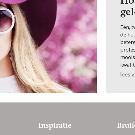
Ho
ge
Eén, t
de ho
betere
profes
mooist
kwalit
lees 
Inspiratie
Bruil