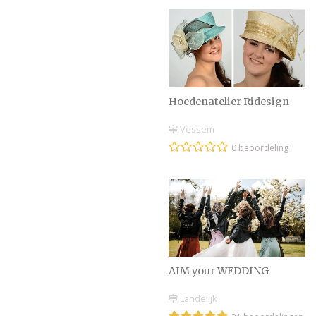
Hoedenatelier Ridesign
Vessem
0 beoordeling
AIM your WEDDING
Landelijk