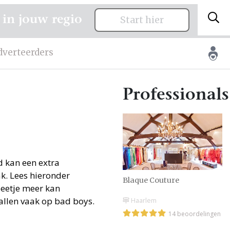
 in jouw regio
Start hier
dverteerders
Professionals
 kan een extra
k. Lees hieronder
Blaque Couture
beetje meer kan
allen vaak op bad boys.
Haarlem
14 beoordelingen