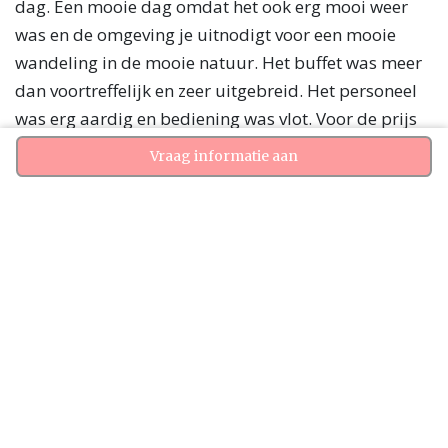
dag. Een mooie dag omdat het ook erg mooi weer
was en de omgeving je uitnodigt voor een mooie
wandeling in de mooie natuur. Het buffet was meer
dan voortreffelijk en zeer uitgebreid. Het personeel
was erg aardig en bediening was vlot. Voor de prijs
van deze buitengewone uitspanning hoef je het niet
Vraag informatie aan
te laten
Marieke
Wij hebben hier onze bruiloft gevierd en het was
geweldig. Het is een prachtige locatie, het personeel
is ontzettend vriendelijk en behulpzaam (extra
complimenten voor Stephanie!!). De meeste mensen