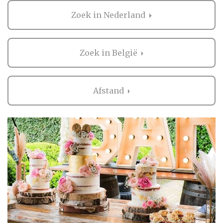
Klassiek of trendy?
De traditionele, klassieke bruidstaart is
Zoek in Nederland
groot, wit van kleur, telt minimaal drie lagen
en is voorzien van een miniatuurbruidspaar.
Tegenwoordig zijn er vele varianten op de
Zoek in België
traditionele bruidstaart te bedenken in
allerlei soorten, vormen en kleuren.
Afstand
Veel bruidsparen kiezen nu ook voor
de dessert table. Dat is een mix van
verschillende kleine taarten, cup cakes, cake
pops, macarons en andere lekkernijen.
Weetje!
Een leuk weetje over de bruidstaart is dat de
bovenste laag, waarop vaak een bruidspaar
staat, volgens de traditie niet mag worden
aangesneden. Deze laag moet lange tijd in
de vriezer worden bewaard. Het bijgeloof is