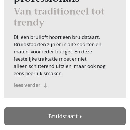
Van traditioneel tot
trendy
Bij een bruiloft hoort een bruidstaart.
Bruidstaarten zijn er in alle soorten en
maten, voor ieder budget. En deze
feestelijke traktatie moet er niet
alleen schitterend uitzien, maar ook nog
eens heerlijk smaken.
Ga daarom samen met je aanstaande
lees verder
bruidegom uitgebreid taarten proeven,
zodat jullie uiteindelijk de beste keuze
kunnen maken. Een tip is om voor de
verschillende lagen een taartvulling met een
Bruidstaart
andere smaak te kiezen.