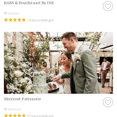
BABS & Bruidstaart By INE
Wedde
19 beoordelingen
Mierzoet Patisserie
Bemmel
15 beoordelingen