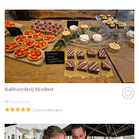
Bakboerderij Miedwei
Surhuizum
2 beoordelingen