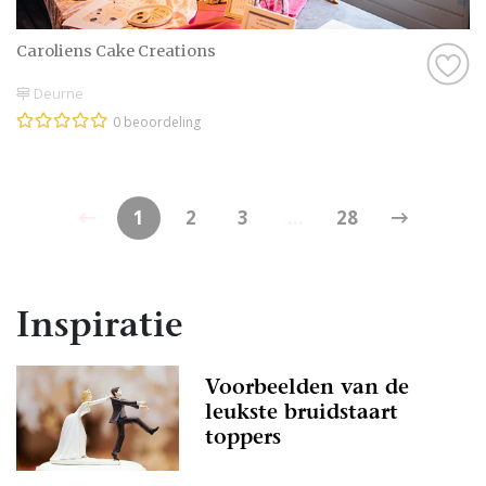
Caroliens Cake Creations
Deurne
0 beoordeling
1
2
3
...
28
Inspiratie
Voorbeelden van de
leukste bruidstaart
toppers