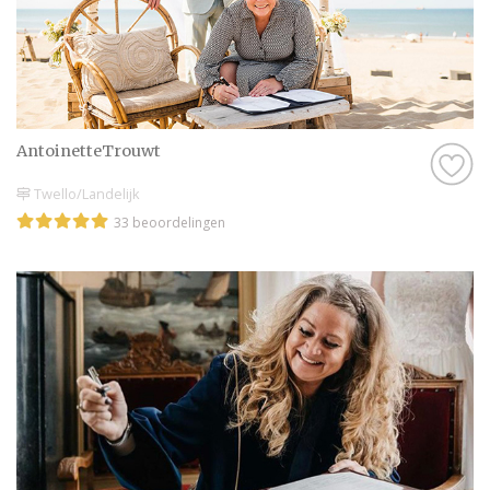
AntoinetteTrouwt
Twello/Landelijk
33 beoordelingen