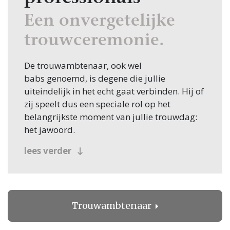
Een onvergetelijke
trouwceremonie.
De trouwambtenaar, ook wel
babs genoemd, is degene die jullie
uiteindelijk in het echt gaat verbinden. Hij of
zij speelt dus een speciale rol op het
belangrijkste moment van jullie trouwdag:
het jawoord.
Het spreekt dan ook voor zich dat jullie als
lees verder
bruidspaar niet alleen het volste vertrouwen
in de babs moeten hebben, maar ook zeker
een goede ‘klik’ moeten voelen.
Bijzondere wensen?
Trouwambtenaar
Heb je bijzondere wensen voor jullie