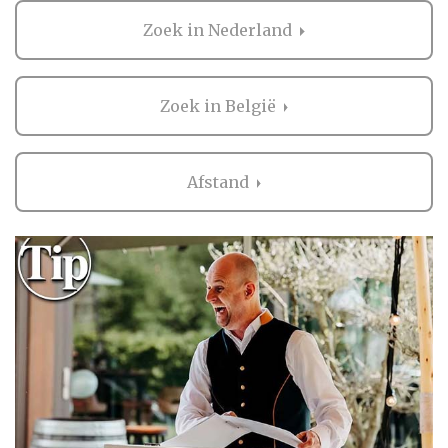
huwelijksceremonie? Informeer naar de
mogelijkheden die er zijn. Er kan vaak veel
Zoek in Nederland
meer dan je verwacht. De trouwambtenaar,
of babs, helpt je graag op weg en denkt met
jullie mee voor de meest bijzondere en
Zoek in België
persoonlijke huwelijksceremonie!
Om je op weg te helpen in de wereld van de
Afstand
trouwambtenaren, vind je hieronder een
overzicht van de babsen in jouw eigen
omgeving!