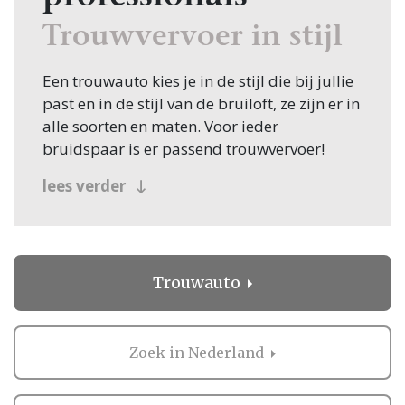
Trouwvervoer in stijl
Een trouwauto kies je in de stijl die bij jullie
past en in de stijl van de bruiloft, ze zijn er in
alle soorten en maten. Voor ieder
bruidspaar is er passend trouwvervoer!
Ons land telt gelukkig talrijke trouwvervoer
lees verder
bedrijven waar je de meest fantastische
trouwauto's of andere vormen van
trouwvervoer kunt huren. Om zelf mee te
gaan rijden of in rondgereden te worden.
Trouwauto
Informatie en inspiratie
Vind hieronder alles over trouwauto's,
Zoek in Nederland
trouwbussen en het overige trouwvervoer
met natuurlijk de mogelijkheid door