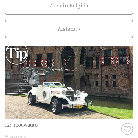
te linken naar een overzicht met alle
Zoek in België
bedrijven uit je eigen regio.
Verder lees je alle informatie, tips en
Afstand
trends op het gebied van
trouwvervoer, verhuur van auto's en de
benodigde verzekeringen. Laat je inspireren
door de mooie foto's!
123 Trouwauto
Maasdijk