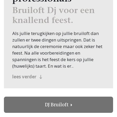
Bruiloft Dj voor een
knallend feest.
Als jullie terugkijken op jullie bruiloft dan
zullen er twee dingen uitspringen. Dat is
natuurlijk de ceremonie maar ook zeker het
feest. Na alle voorbereidingen en
spanningen is het feest de kers op jullie
(huwelijks) taart. En wat is er..
dan fijner om lekker met je familie
lees verder
en vrienden te swingen op de leukste muziek
waarbij tot in de kleine uurtjes de voetjes
van de vloer gaan? En wat te denken van de
openingsdans. Ook daarvoor heb je de
DJ Bruiloft
Bruiloft dj nodig in de voorbereidingen. Hij
of zij weet precies wanneer het nummer