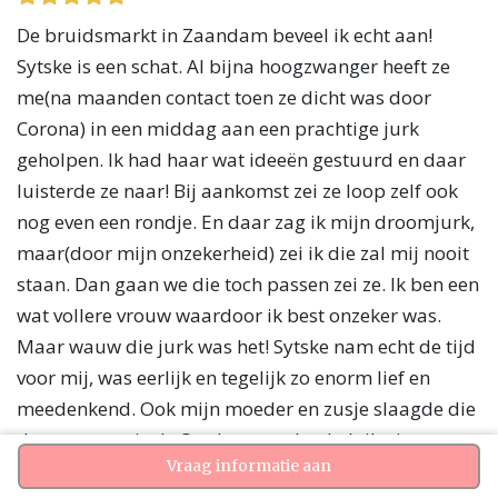
De bruidsmarkt in Zaandam beveel ik echt aan!
Sytske is een schat. Al bijna hoogzwanger heeft ze
me(na maanden contact toen ze dicht was door
Corona) in een middag aan een prachtige jurk
geholpen. Ik had haar wat ideeën gestuurd en daar
luisterde ze naar! Bij aankomst zei ze loop zelf ook
nog even een rondje. En daar zag ik mijn droomjurk,
maar(door mijn onzekerheid) zei ik die zal mij nooit
staan. Dan gaan we die toch passen zei ze. Ik ben een
wat vollere vrouw waardoor ik best onzeker was.
Maar wauw die jurk was het! Sytske nam echt de tijd
voor mij, was eerlijk en tegelijk zo enorm lief en
meedenkend. Ook mijn moeder en zusje slaagde die
dag voor een jurk. Op de grote dag heb ik niet
Vraag informatie aan
anders dan complimenten gehad, maar het grootse