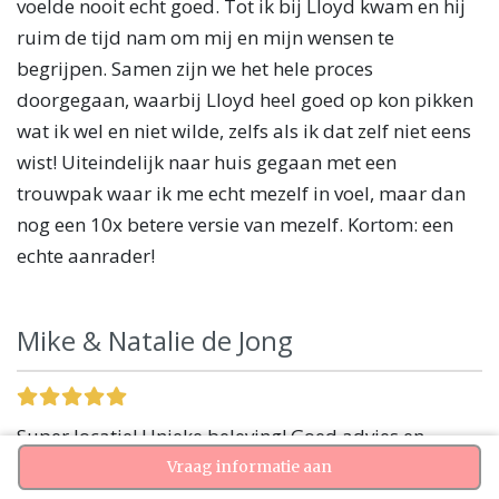
voelde nooit echt goed. Tot ik bij Lloyd kwam en hij
ruim de tijd nam om mij en mijn wensen te
begrijpen. Samen zijn we het hele proces
doorgegaan, waarbij Lloyd heel goed op kon pikken
wat ik wel en niet wilde, zelfs als ik dat zelf niet eens
wist! Uiteindelijk naar huis gegaan met een
trouwpak waar ik me echt mezelf in voel, maar dan
nog een 10x betere versie van mezelf. Kortom: een
echte aanrader!
Mike & Natalie de Jong
Super locatie! Unieke beleving! Goed advies en
denken super mee met je! Zeker een aanrader voor
Vraag informatie aan
toekomstige bruidegommen die de lat net even