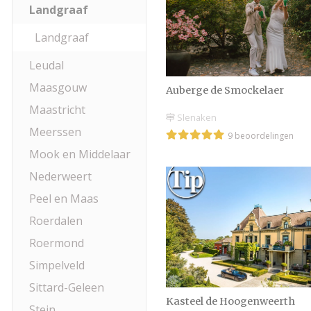
Landgraaf
Landgraaf
Leudal
Maasgouw
Auberge de Smockelaer
Maastricht
Slenaken
Meerssen
9 beoordelingen
Mook en Middelaar
Nederweert
Peel en Maas
Roerdalen
Roermond
Simpelveld
Sittard-Geleen
Kasteel de Hoogenweerth
Stein