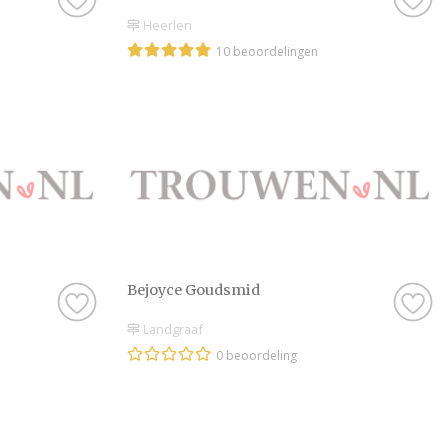
Heerlen
10 beoordelingen
Bejoyce Goudsmid
Landgraaf
0 beoordeling