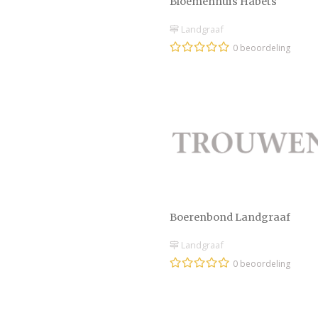
Bloemenhuis Habets
Landgraaf
0 beoordeling
Boerenbond Landgraaf
Landgraaf
0 beoordeling