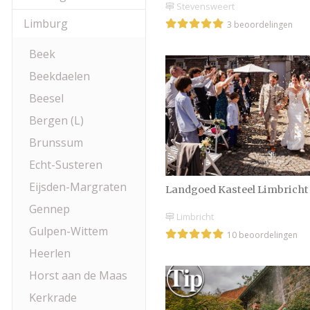
Stevensweert
Limburg
3 beoordelingen
Beek
Beekdaelen
Beesel
Bergen (L)
Brunssum
Echt-Susteren
Eijsden-Margraten
Landgoed Kasteel Limbricht
Gennep
Limbricht
Gulpen-Wittem
10 beoordelingen
Heerlen
Horst aan de Maas
Kerkrade