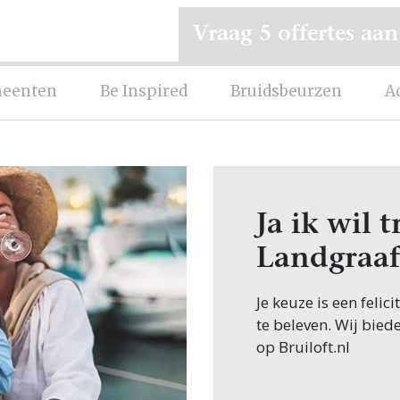
Vraag 5 offertes aan
eenten
Be Inspired
Bruidsbeurzen
A
Ja ik wil
Landgraaf
Je keuze is een feli
te beleven. Wij bied
op Bruiloft.nl