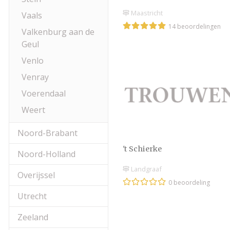
Maastricht
Vaals
14 beoordelingen
Valkenburg aan de
Geul
Venlo
Venray
Voerendaal
Weert
Noord-Brabant
't Schierke
Noord-Holland
Landgraaf
Overijssel
0 beoordeling
Utrecht
Zeeland