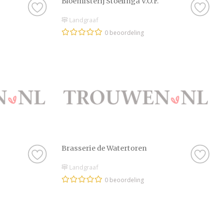
Bloemisterij Stoelinga V.O.F.
Landgraaf
0 beoordeling
Brasserie de Watertoren
Landgraaf
0 beoordeling