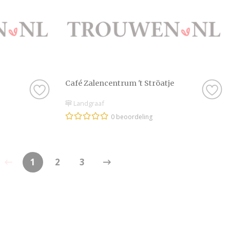
Café Zalencentrum 't Ströatje
Landgraaf
0 beoordeling
1
2
3