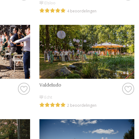
Elsloo
4 beoordelingen
Valdeludo
Echt
2 beoordelingen