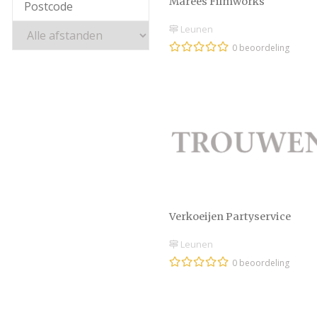
Marees Filmworks
Leunen
0 beoordeling
Verkoeijen Partyservice
Leunen
0 beoordeling