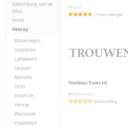
Valkenburg aan de
Epen
Geul
11 beoordelingen
Venlo
Venray
Blitterswijck
Geijsteren
Landweert
Leunen
Merselo
Veerhuys Tante Jet
Oirlo
Blitterswijck
Oostrum
0 beoordeling
Venray
Wanssum
Ysselsteyn