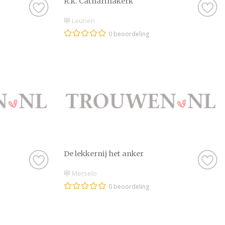
R.k. Catharinakerk
Leunen
0 beoordeling
De lekkernij het anker
Merselo
0 beoordeling