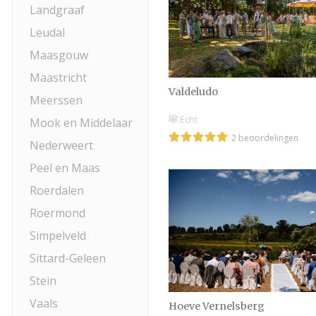
Landgraaf
Leudal
Maasgouw
Maastricht
Valdeludo
Meerssen
Echt
Mook en Middelaar
2 beoordelingen
Nederweert
Peel en Maas
Roerdalen
Roermond
Simpelveld
Sittard-Geleen
Stein
Vaals
Hoeve Vernelsberg