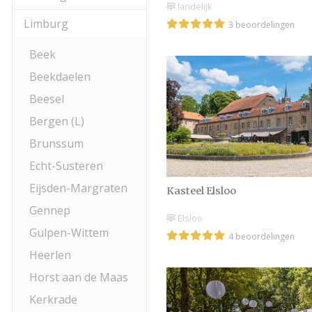
landelijk
Limburg
3 beoordelingen
Beek
Beekdaelen
Beesel
Bergen (L)
Brunssum
Echt-Susteren
Eijsden-Margraten
Kasteel Elsloo
Gennep
Elsloo
Gulpen-Wittem
4 beoordelingen
Heerlen
Horst aan de Maas
Kerkrade