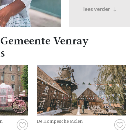
lees verder
 Gemeente Venray
s
en
De Hompesche Molen